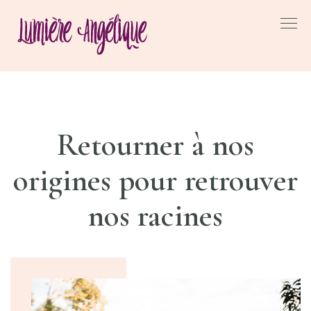
Skip
to
LUMIÈRE
SOINS
ÉNERGÉTIQUES ET
content
ANGÉLIQUE
CHAMANIQUES
Retourner à nos
origines pour retrouver
nos racines