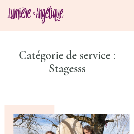
Skip
to
LUMIÈRE
SOINS
ÉNERGÉTIQUES ET
content
ANGÉLIQUE
CHAMANIQUES
Catégorie de service :
Stagesss