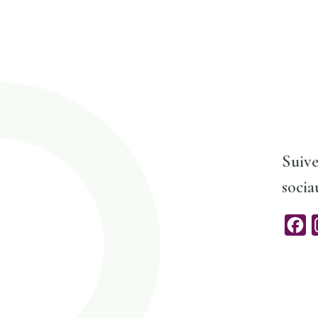
Suive
socia
F