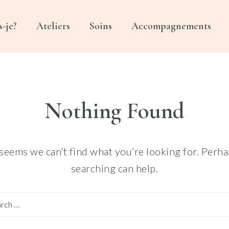
s-je?
Ateliers
Soins
Accompagnements
NGÉLIQUE
UES ET CHAMANIQUES
Nothing Found
 seems we can’t find what you’re looking for. Perh
searching can help.
Search
for: