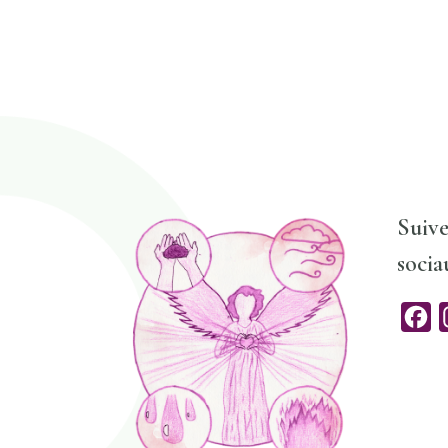
Suive
socia
F