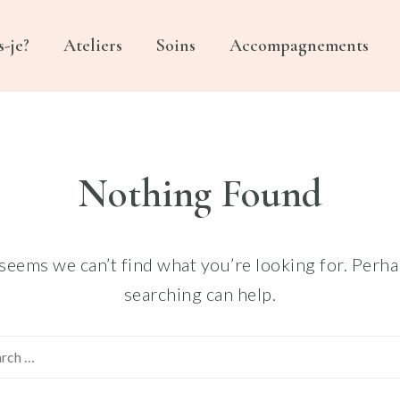
s-je?
Ateliers
Soins
Accompagnements
NGÉLIQUE
UES ET CHAMANIQUES
Nothing Found
 seems we can’t find what you’re looking for. Perh
searching can help.
Search
for: